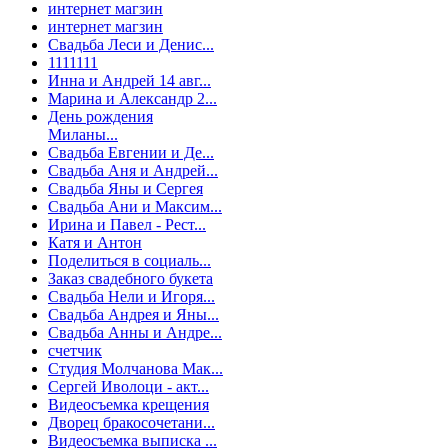
интернет магзин
интернет магзин
Свадьба Леси и Денис...
1111111
Инна и Андрей 14 авг...
Марина и Александр 2...
День рождения
Миланы...
Свадьба Евгении и Де...
Свадьба Аня и Андрей...
Свадьба Яны и Сергея
Свадьба Ани и Максим...
Ирина и Павел - Рест...
Катя и Антон
Поделиться в социаль...
Заказ свадебного букета
Свадьба Нели и Игоря...
Свадьба Андрея и Яны...
Свадьба Анны и Андре...
счетчик
Студия Молчанова Мак...
Сергей Иволоци - акт...
Видеосъемка крещения
Дворец бракосочетани...
Видеосъемка выписка ...