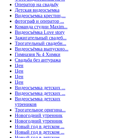
Оператор на свадьбу
Детская видеосъемка
Видеосъемка крестин,...
фотограф и оператор ...
Команда студии Maxim...
Видеосъёмка Love story
Зажигательный свадеб...
Трогательный свадебн...
Видеосъёмка выпускно...
Гимназия № 4 Химки
Свадьба без антуража
Цен
Цен
Цен
Цен
Видеосъемка детских ...
Видеосъемка детских ...
Видеосъемка детских
утреников
Трогательное оригина...
Новогодний утренник
Новогодний утренник
Новый год в детском ...
Новый год в детском ...
Новый год в детском ...