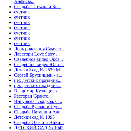
Анфисы...
Свадьба Татьяна и Ко...
счетчик
счетчик
счетчик
счетчик
счетчик
счетчик
счетчик
День рождения Самуэл...
Лавстори Love Story ...
Свадебное видео Окса...
Свадебное видео Юли ...
Детский сад № 2539 М...
Сергей Брусницын - в...
цех детских праздник...
цех детских праздник...
Владимир Кузнецов - ...
Ресторан 'Брайто...
Ингушская свадьба. С...
Свадьба Руслан и Луи...
Свадьба Наташи и Але...
Детский сад № 1095
Свадьба Олеси и Ники...
ДЕТСКИЙ САД № 1042,