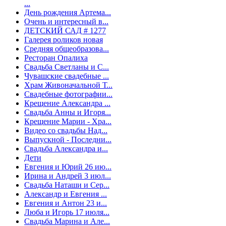
...
День рождения Артема...
Очень и интересный в...
ДЕТСКИЙ САД # 1277
Галерея роликов новая
Средняя общеобразова...
Ресторан Опалиха
Свадьба Светланы и С...
Чувашские свадебные ...
Храм Живоначальной Т...
Свадебные фотографии...
Крещение Александра ...
Свадьба Анны и Игоря...
Крещение Марии - Хра...
Видео со свадьбы Над...
Выпускной - Последни...
Свадьба Александра и...
Дети
Евгения и Юрий 26 ию...
Ирина и Андрей 3 июл...
Свадьба Наташи и Сер...
Александр и Евгения ...
Евгения и Антон 23 и...
Люба и Игорь 17 июля...
Свадьба Марина и Але...