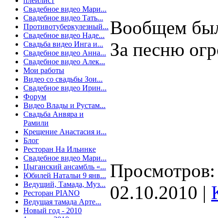
плейлист
Свадебное видео Мари...
Свадебное видео Тать...
Вообщем было
Противотуберкулезный...
Свадебное видео Наде...
За песню огр
Свадьба видео Инга и...
Свадебное видео Анна...
Свадебное видео Алек...
Мои работы
Видео со свадьбы Зои...
Свадебное видео Ирин...
Форум
Видео Влады и Рустам...
Свадьба Анвяра и
Рамили
Крещение Анастасия и...
Блог
Ресторан На Ильинке
Свадебное видео Мари...
Просмотров: 
Цыганский ансамбль «...
Юбилей Натальи 9 янв...
Ведущий, Тамада, Муз...
02.10.2010
|
Ресторан PIANO
Ведущая тамада Арте...
Новый год - 2010