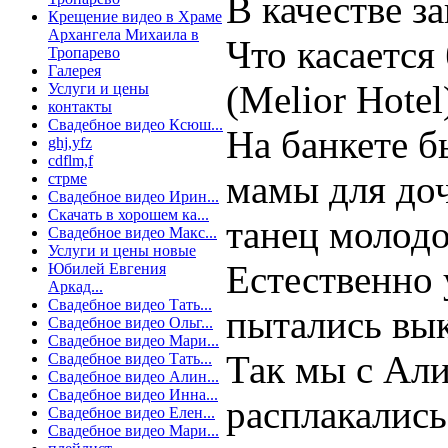
В качестве з
Крещение видео в Храме
Архангела Михаила в
Что касается
Тропарево
Галерея
(Melior Hotel
Услуги и цены
контакты
Свадебное видео Ксюш...
На банкете б
ghj,yfz
cdflm,f
мамы для доч
стрме
Свадебное видео Ирин...
Скачать в хорошем ка...
танец молодо
Свадебное видео Макс...
Услуги и цены новые
Естественно 
Юбилей Евгения
Аркад...
Свадебное видео Тать...
пытались вы
Свадебное видео Ольг...
Свадебное видео Мари...
Так мы с Али
Свадебное видео Тать...
Свадебное видео Алин...
Свадебное видео Инна...
расплакались
Свадебное видео Елен...
Свадебное видео Мари...