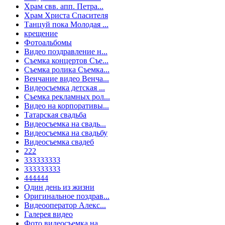
Храм свв. апп. Петра...
Храм Христа Спасителя
Танцуй пока Молодая ...
крещение
Фотоальбомы
Видео поздравление н...
Съемка концертов Съе...
Съемка ролика Съемка...
Венчание видео Венча...
Видеосъемка детская ...
Съемка рекламных рол...
Видео на корпоративы...
Татарская свадьба
Видеосъемка на свадь...
Видеосъемка на свадьбу
Видеосъемка свадеб
222
333333333
333333333
444444
Один день из жизни
Оригинальное поздрав...
Видеооператор Алекс...
Галерея видео
Фото видеосъемка на ...