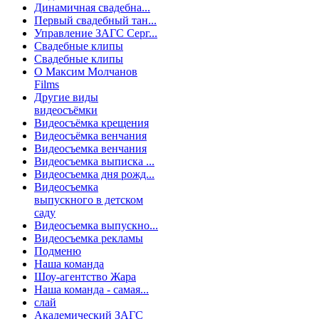
Динамичная свадебна...
Первый свадебный тан...
Управление ЗАГС Серг...
Свадебные клипы
Свадебные клипы
О Максим Молчанов
Films
Другие виды
видеосъёмки
Видеосъёмка крещения
Видеосъёмка венчания
Видеосъемка венчания
Видеосъемка выписка ...
Видеосъемка дня рожд...
Видеосъемка
выпускного в детском
саду
Видеосъемка выпускно...
Видеосъемка рекламы
Подменю
Наша команда
Шоу-агентство Жара
Наша команда - самая...
слай
Академический ЗАГС